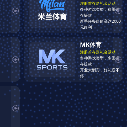
数字技术的热爱，早期平台聚焦于赛事数据与直播服
智能提醒功能，赢得众多球迷的信任。
官方中文网站需求增长，平台陆续上线直播回放、数据分
持APP与网页双端操作，带来更快更稳的观赛体验。