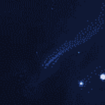
电竞直播
涵盖 LOL、CS:GO、DOTA2 等热门电竞赛事
页，满足不同电竞观众需求。
针对用户在使用 
01.
01. 平台是否合法？
02. 如何创建账户？
是的，