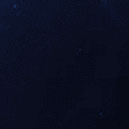
您遇到技术问题、账户疑问，或希望了解功能详情，我
足联官方 致力于为广大体育爱好者打造一个公开透