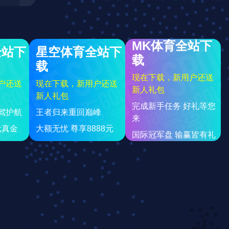
美等区域建立本地化团队，推动技术与服务全球落地，
台品牌。
服务