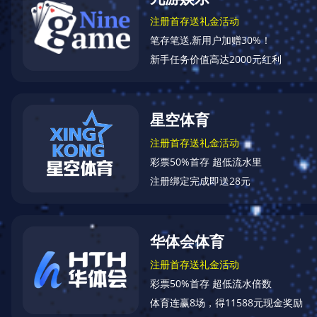
关于足联官方
足联官方是一家融合科技创新与全球视野的体育赛事服务平
为用户提供高效、可信赖的互动观赛体验。 从数据同步到
终端兼容到多语言支持，我们不断突破技术边界，构建智能
迟、高稳定的服务体系。 每一次点击，都体现我们对用户
专业。