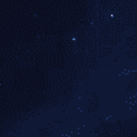
03. 支持哪些终端设备？
权益。
04. 我的资料安全吗？
05. 客服支持时间？
06. 观看直播是否收费？
02.
点击页
账户安
03.
支持多种
据服务
04.
我们采用
方中文